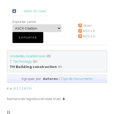
Subir un nivel
Exportar como
Atom
RSS 1.0
RSS 2.0
Unidades Académicas
(6)
T Technology
(6)
TH Building construction
(6)
Agrupar por:
Autores
|
Tipo de Documento
Ir a:
B
|
C
|
M
|
R
Número de registros en este nivel:
6
.
B