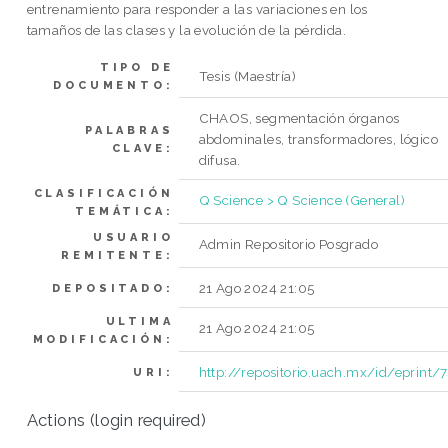
entrenamiento para responder a las variaciones en los
tamaños de las clases y la evolución de la pérdida.
TIPO DE
Tesis (Maestría)
DOCUMENTO:
CHAOS, segmentación órganos
PALABRAS
abdominales, transformadores, lógico
CLAVE:
difusa.
CLASIFICACIÓN
Q Science > Q Science (General)
TEMÁTICA:
USUARIO
Admin Repositorio Posgrado
REMITENTE:
21 Ago 2024 21:05
DEPOSITADO:
ULTIMA
21 Ago 2024 21:05
MODIFICACIÓN:
http://repositorio.uach.mx/id/eprint/
URI:
Actions (login required)